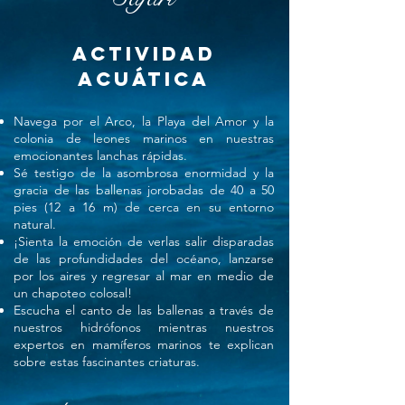
actividad
acuática
Navega por el Arco, la Playa del Amor y la
colonia de leones marinos en nuestras
emocionantes lanchas rápidas.
Sé testigo de la asombrosa enormidad y la
gracia de las ballenas jorobadas de 40 a 50
pies (12 a 16 m) de cerca en su entorno
natural.
¡Sienta la emoción de verlas salir disparadas
de las profundidades del océano, lanzarse
por los aires y regresar al mar en medio de
un chapoteo colosal!
Escucha el canto de las ballenas a través de
nuestros hidrófonos mientras nuestros
expertos en mamíferos marinos te explican
sobre estas fascinantes criaturas.