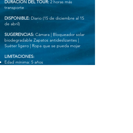
DURACIÓN DEL TOUR:
2 horas más
transporte
DISPONIBLE:
Diario (15 de diciembre al 15
de abril)
SUGERENCIAS:
Cámara | Bloqueador solar
biodegradable Zapatos antideslizantes |
Suéter ligero | Ropa que se pueda mojar
LIMITACIONES:
Edad mínima: 5 años
Peso máximo 250 lbs / 114 kgs
Las mujeres embarazadas no pueden
participar
El tour está sujeto a cambios debido al clima
y las condiciones del mar.
Debido al diseño del barco, los baños y
sombra no están disponibles a bordo.
Tarifa de entrada al muelle: $2 USD por
persona