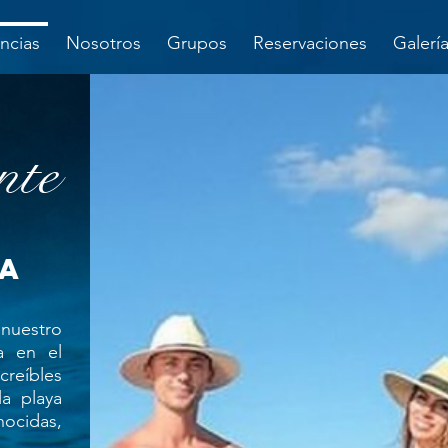
ncias
Nosotros
Grupos
Reservaciones
Galerí
nte
ca
 nuestro
a en el
reíbles
la playa
nocidas,