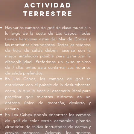
actividad
TERRESTRE
Hay varios campos de golf de clase mundial a
lo largo de la costa de Los Cabos. Todas
tienen hermosas vistas del Mar de Cortés y
las montañas circundantes. Todas las reservas
de hora de salida deben hacerse con la
mayor antelación posible para garantizar la
disponibilidad. Preferimos un aviso mínimo
de 7 días antes para confirmar sus horarios
de salida preferidos.
En Los Cabos, los campos de golf se
entrelazan con el paisaje de la deslumbrante
costa, lo que lo hace el escenario ideal para
practicar golf mientras disfrutas de un
entorno único de montaña, desierto y
océano.
En Los Cabos podrás encontrar los campos
de golf de color verde esmeralda girando
alrededor de faldas incrustadas de cactus y
arroyos arenosos; Además, los golfistas