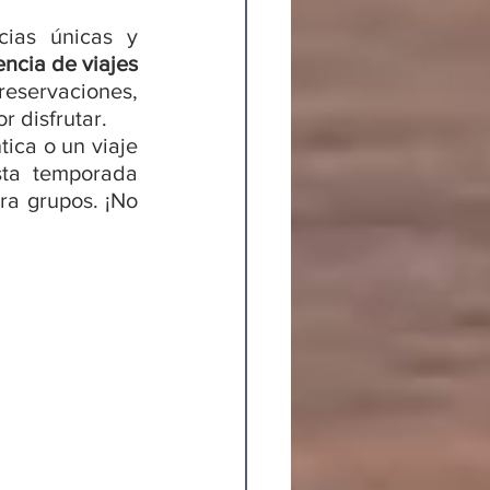
ias únicas y 
cia de viajes 
eservaciones, 
r disfrutar.
ca o un viaje 
ta temporada 
a grupos. ¡No 