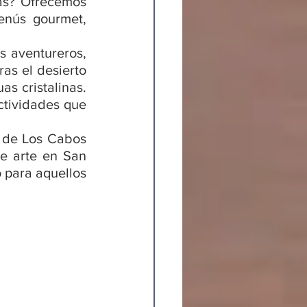
as? Ofrecemos 
nús gourmet, 
s aventureros, 
as el desierto 
s cristalinas. 
ctividades que 
 de Los Cabos 
e arte en San 
 para aquellos 