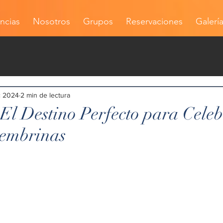
ncias
Nosotros
Grupos
Reservaciones
Galerí
c 2024
2 min de lectura
El Destino Perfecto para Celeb
cembrinas