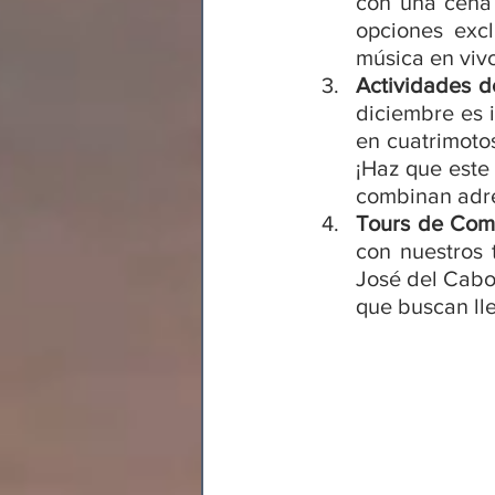
con una cena 
opciones exc
música en vivo
Actividades d
diciembre es i
en cuatrimotos
¡Haz que este 
combinan adre
Tours de Comp
con nuestros 
José del Cabo 
que buscan lle