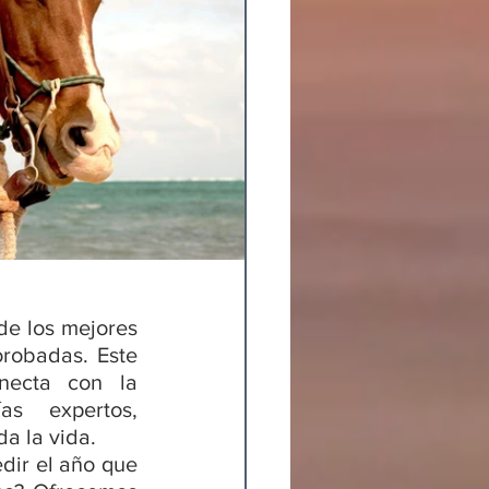
e los mejores 
robadas. Este 
necta con la 
as expertos, 
a la vida.
ir el año que 