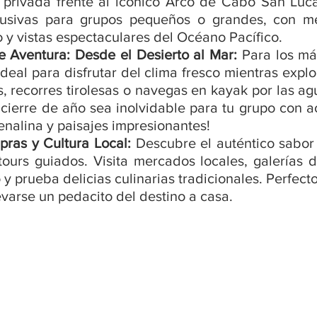
privada frente al icónico Arco de Cabo San Luc
lusivas para grupos pequeños o grandes, con me
 y vistas espectaculares del Océano Pacífico.
e Aventura: Desde el Desierto al Mar: 
Para los má
deal para disfrutar del clima fresco mientras explor
, recorres tirolesas o navegas en kayak por las agua
cierre de año sea inolvidable para tu grupo con a
nalina y paisajes impresionantes!
ras y Cultura Local: 
Descubre el auténtico sabor
tours guiados. Visita mercados locales, galerías d
y prueba delicias culinarias tradicionales. Perfecto
varse un pedacito del destino a casa.