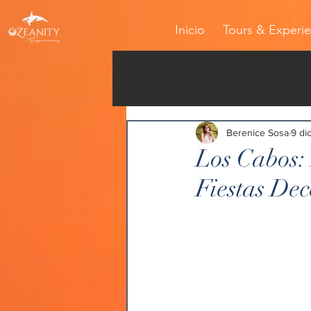
Inicio
Tours & Experie
Berenice Sosa
9 di
Los Cabos: 
Fiestas De